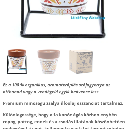
Ez a 100 % organikus, aromaterápiás szójagyertya az
otthonod vagy a vendégeid egyik kedvence lesz.
Prémium minőségű zsálya illóolaj esszenciát tartalmaz.
Különlegessége, hogy a fa kanóc égés közben enyhén
ropog, pattog, ennek és a csodás illatának köszönhetően
melegséget áraszt, kellemes hangulatot teremt minden