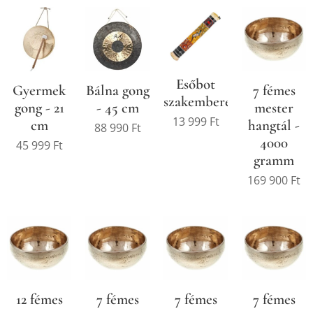
Esőbot
Gyermek
Bálna gong
7 fémes
szakembereknek
gong - 21
- 45 cm
mester
13 999
Ft
cm
hangtál -
88 990
Ft
4000
45 999
Ft
gramm
169 900
Ft
12 fémes
7 fémes
7 fémes
7 fémes