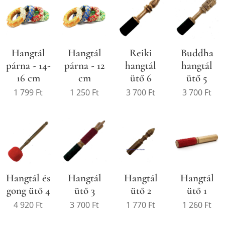
Hangtál
Hangtál
Reiki
Buddha
párna - 14-
párna - 12
hangtál
hangtál
16 cm
cm
ütő 6
ütő 5
1 799
Ft
1 250
Ft
3 700
Ft
3 700
Ft
Hangtál és
Hangtál
Hangtál
Hangtál
gong ütő 4
ütő 3
ütő 2
ütő 1
4 920
Ft
3 700
Ft
1 770
Ft
1 260
Ft