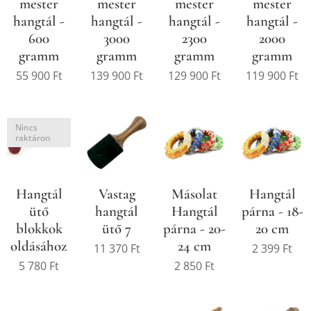
mester
mester
mester
mester
hangtál -
hangtál -
hangtál -
hangtál -
600
3000
2300
2000
gramm
gramm
gramm
gramm
55 900
Ft
139 900
Ft
129 900
Ft
119 900
Ft
Nincs
raktáron
Hangtál
Vastag
Másolat
Hangtál
ütő
hangtál
Hangtál
párna - 18-
blokkok
ütő 7
párna - 20-
20 cm
oldásához
24 cm
11 370
Ft
2 399
Ft
5 780
Ft
2 850
Ft