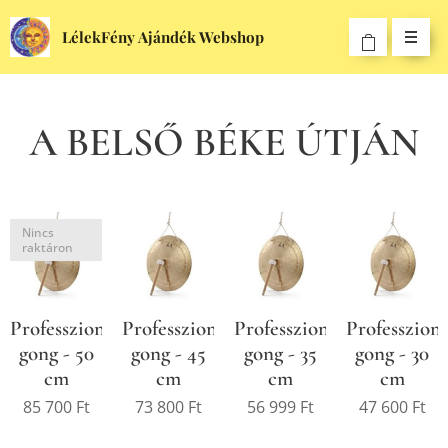
LélekFény Ajándék Webshop
A BELSŐ BÉKE ÚTJÁN
Nincs
raktáron
Professzionális
Professzionális
Professzionális
Professzioná
gong - 50
gong - 45
gong - 35
gong - 30
cm
cm
cm
cm
85 700
Ft
73 800
Ft
56 999
Ft
47 600
Ft