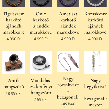
Tigrisszem
Ónix
Ametiszt
Rózsakvarc
karkötő
karkötő
karkötő
karkötő
ajándék
ajándék
ajándék
ajándék
marokkővel
marokkővel
marokkővel
marokkővel
4 990
Ft
4 990
Ft
4 990
Ft
4 990
Ft
Nagy
Antik
Mandalás-
Nagy
rózsakvarc
hangszóró
csakrafényes
hegyikristál
-
hangszóró
-
18 999
Ft
hexagonális
hexagonális
7 599
Ft
mester
mester