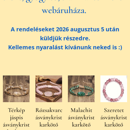
webáruháza.
A rendeléseket 2026 augusztus 5 után
küldjük részedre.
Kellemes nyaralást kívánunk neked is :)
Térkép
Rózsakvarc
Malachit
Szeretet
jáspis
ásványkristály
ásványkristály
ásványkristá
ásványkristály
karkötő
karkötő
karkötő