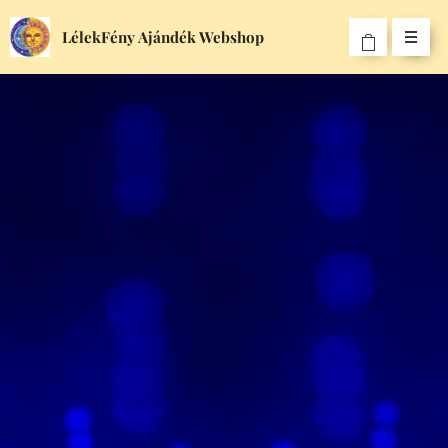
LélekFény Ajándék Webshop