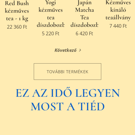
Yogi
Japán
Kézműves
Red Bush
kézműves
Matcha
kínáló
kézműves
tea
Tea
teaállvány
tea - 1 kg
díszdobozban
díszdobozban
7 440
Ft
22 360
Ft
5 220
Ft
6 420
Ft
Következő
TOVÁBBI TERMÉKEK
EZ AZ IDŐ LEGYEN
MOST A TIÉD