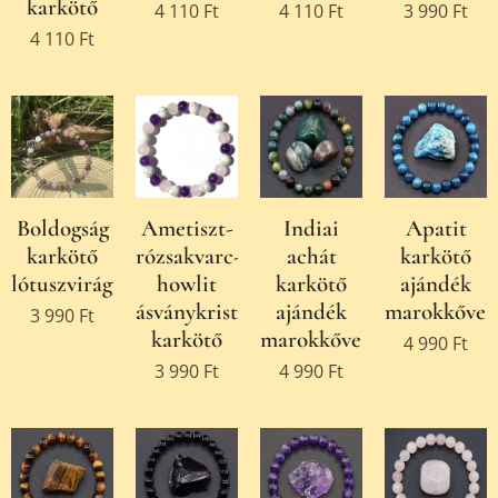
karkötő
4 110
Ft
4 110
Ft
3 990
Ft
4 110
Ft
Boldogság
Ametiszt-
Indiai
Apatit
karkötő
rózsakvarc-
achát
karkötő
lótuszvirággal
howlit
karkötő
ajándék
ásványkristály
ajándék
marokkővel
3 990
Ft
karkötő
marokkővel
4 990
Ft
3 990
Ft
4 990
Ft