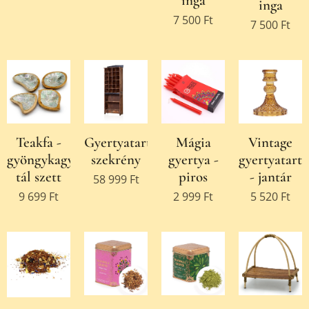
inga
inga
7 500
Ft
7 500
Ft
Teakfa -
Gyertyatartó
Mágia
Vintage
gyöngykagyló
szekrény
gyertya -
gyertyatartó
tál szett
piros
- jantár
58 999
Ft
9 699
Ft
2 999
Ft
5 520
Ft