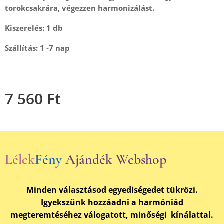
torokcsakrára, végezzen harmonizálást.
Kiszerelés: 1 db
Szállítás: 1 -7 nap
7 560
Ft
Lélek
Fény
Ajándék Webshop
Minden választásod egyediségedet tükrözi.
Igyekszünk hozzáadni a harmóniád
megteremtéséhez válogatott, minőségi kínálattal.