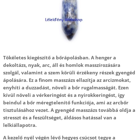
Tökéletes kiegészítő a bőrápolásban. A henger a
dekoltázs, nyak, arc, áll és homlok masszírozására
szolgál, valamint a szem körüli érzékeny részek gyengéd
ápolására. Ez a finom masszázs ellazítja az arcizmokat,
enyhíti a duzzadást, növeli a bőr rugalmasságát. Ezen
kívül növeli a vérkeringést és a nyirokkeringést, így
beindul a bőr méregtelenítő funkciója, ami az arcbőr
tisztulásához vezet. A gyengéd masszázs továbbá oldja a
stresszt és a feszültséget, áldásos hatással van a
lelkiállapotra.
A kezelő nyél végén lévő hegyes csúcsot tegye a