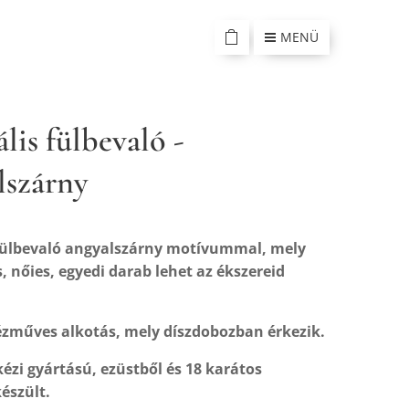
MENÜ
lis fülbevaló -
lszárny
 fülbevaló angyalszárny motívummal, mely
, nőies, egyedi darab lehet az ékszereid
ézműves alkotás, mely díszdobozban érkezik.
kézi gyártású, ezüstből és 18 karátos
észült.