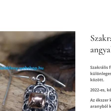
Szakrá
angya
Szakrális
különleges
között.
2022-es, k
Az ékszer 
aranyból k