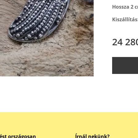
Hossza 2 
Kiszállítá
24 28
ést országosan
Írnál nekünk?