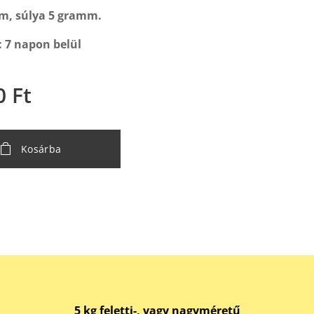
cm, súlya 5 gramm.
s: 7 napon belül
0
Ft
Kosárba
5 kg feletti-, vagy nagyméretű