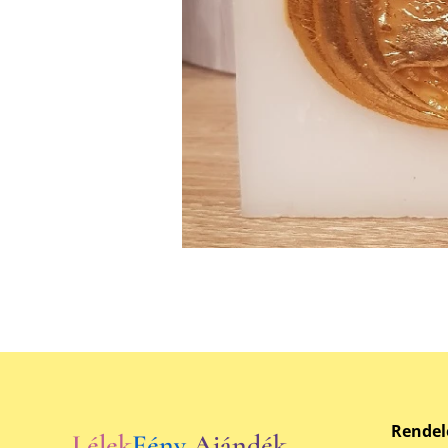
Rendel
Lélek
Fény
Ajándék