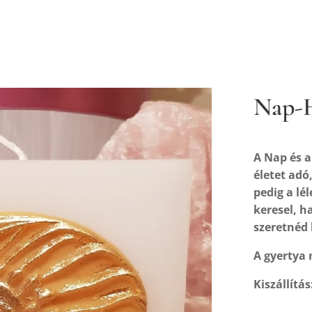
Nap-H
A Nap és a
életet adó
pedig a lé
keresel, h
szeretnéd 
A gyertya 
Kiszállítás