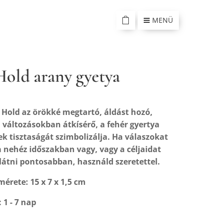
MENÜ
old arany gyetya
 Hold az örökké megtartó, áldást hozó,
, változásokban átkísérő, a fehér gyertya
lek tisztaságát szimbolizálja. Ha válaszokat
a nehéz időszakban vagy, vagy a céljaidat
látni pontosabban, használd szeretettel.
mérete: 15 x 7 x 1,5 cm
: 1 - 7 nap