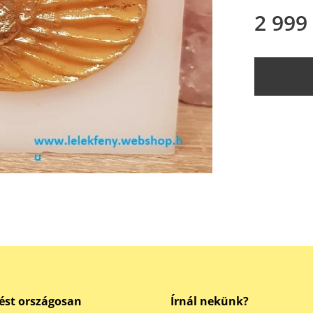
2 999
ést országosan
Írnál nekünk?