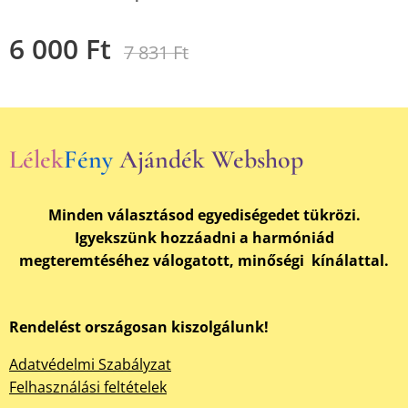
6 000
Ft
7 831
Ft
Lélek
Fény
Ajándék Webshop
Minden választásod egyediségedet tükrözi.
Igyekszünk hozzáadni a harmóniád
megteremtéséhez válogatott, minőségi kínálattal.
Rendelést országosan kiszolgálunk!
Adatvédelmi Szabályzat
Felhasználási feltételek