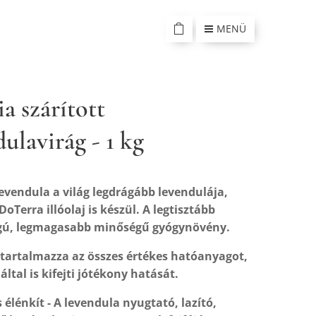
MENÜ
a szárított
ulavirág - 1 kg
levendula a világ legdrágább levendulája,
oTerra illóolaj is készül. A legtisztább
ú, legmagasabb minőségű gyógynövény.
 tartalmazza az összes értékes hatóanyagot,
által is kifejti jótékony hatását.
 élénkít - A levendula nyugtató, lazító,