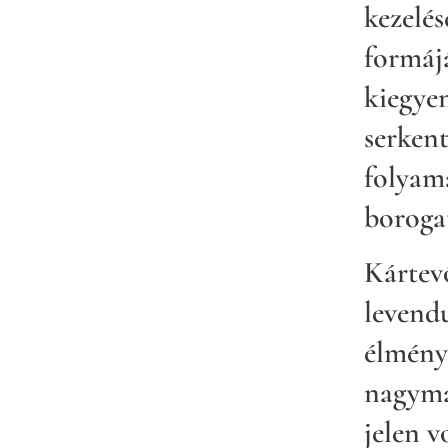
kezelés
formáj
kiegyen
serkent
folyam
boroga
Kártev
levendu
élmény
nagyma
jelen v