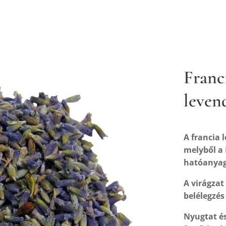
Franci
levend
A francia 
melyből a D
hatóanyag
A virágzat
belélegzés 
Nyugtat és