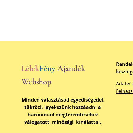
Rendel
Lélek
Fény
Ajándék
kiszol
Webshop
Adatvéd
Felhasz
Minden választásod egyediségedet
tükrözi. Igyekszünk hozzáadni a
harmóniád megteremtéséhez
válogatott, minőségi kínálattal.