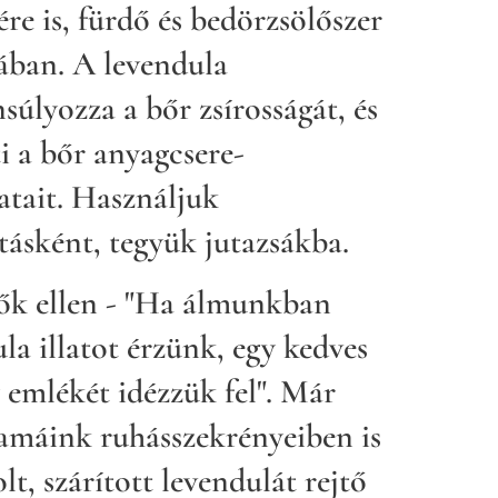
ére is, fürdő és bedörzsölőszer
ában. A levendula
súlyozza a bőr zsírosságát, és
i a bőr anyagcsere-
atait. Használjuk
tásként, tegyük jutazsákba.
ők ellen - "Ha álmunkban
la illatot érzünk, egy kedves
 emlékét idézzük fel". Már
máink ruhásszekrényeiben is
olt, szárított levendulát rejtő