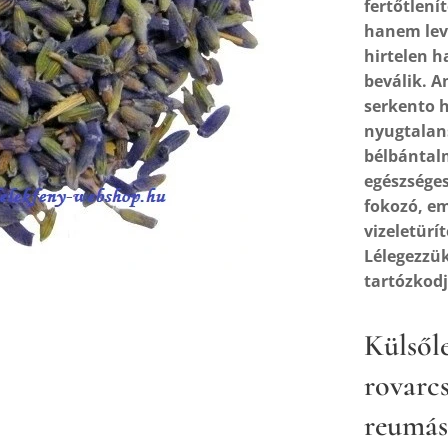
fertőtlení
hanem leve
hirtelen h
beválik. A
serkento 
nyugtalans
bélbántalm
egészséges
fokozó, em
vizeletürít
Lélegezzük
tartózkodj
Külsőle
rovarc
reumás