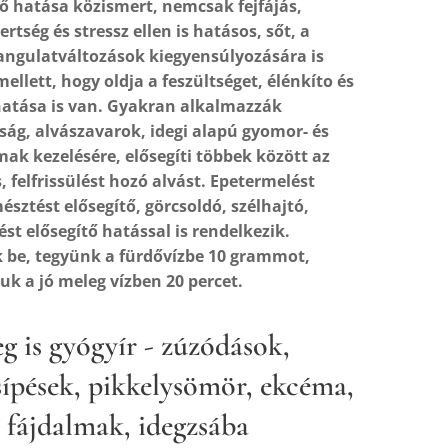
tő hatása közismert, nemcsak fejfájás,
rtség és stressz ellen is hatásos, sőt, a
angulatváltozások kiegyensúlyozására is
mellett, hogy oldja a feszültséget, élénkíto és
hatása is van. Gyakran alkalmazzák
ág, alvászavarok, idegi alapú gyomor- és
ak kezelésére, elősegíti többek között az
, felfrissülést hozó alvást. Epetermelést
észtést elősegítő, görcsoldó, szélhajtó,
ést elősegítő hatással is rendelkezik.
 be, tegyünk a fürdővízbe 10 grammot,
uk a jó meleg vízben 20 percet.
g is gyógyír - zúzódások,
sípések, pikkelysömör, ekcéma,
 fájdalmak, idegzsába