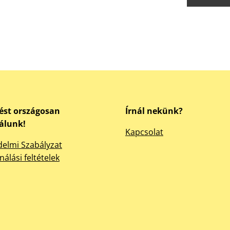
ést országosan
Írnál nekünk?
gálunk!
Kapcsolat
elmi Szabályzat
nálási feltételek