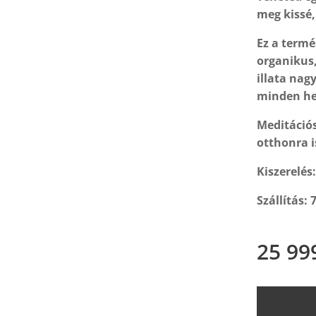
meg kissé,
Ez a termé
organikus,
illata nagy
minden he
Meditációs
otthonra is
Kiszerelés:
Szállítás: 
25 99