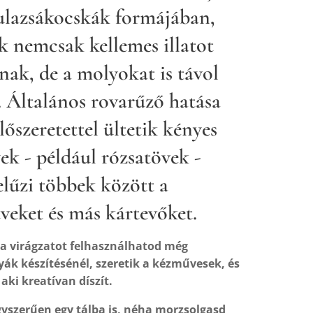
ulazsákocskák formájában,
k nemcsak kellemes illatot
nak, de a molyokat is távol
. Általános rovarűző hatása
lőszeretettel ültetik kényes
k - például rózsatövek -
elűzi többek között a
tveket és más kártevőket.
la virágzatot felhasználhatod még
yák készítésénél, szeretik a kézművesek, és
aki kreatívan díszít.
yszerűen egy tálba is, néha morzsolgasd