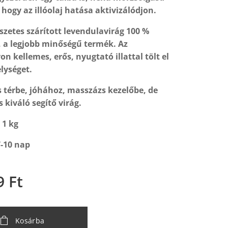
 hogy az illóolaj hatása aktivizálódjon.
szetes szárított levendulavirág 100 %
 a legjobb minőségű termék. Az
on kellemes, erős, nyugtató illattal tölt el
lységet.
 térbe, jóhához, masszázs kezelőbe, de
 kiváló segítő virág.
 1 kg
7-10 nap
9
Ft
Kosárba