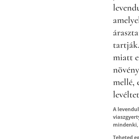
levend
amelye
áraszta
tartják
miatt e
növénye
mellé, 
levélte
A levendu
viaszgyert
mindenki, 
Teheted eg