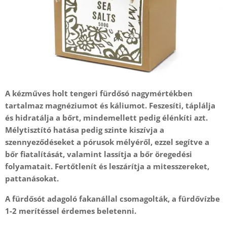
A kézműves holt tengeri fürdősó nagymértékben
tartalmaz magnéziumot és káliumot. F
eszesíti, táplálja
és hidratálja a bőrt, mindemellett pedig élénkíti azt.
Mélytisztító hatása pedig szinte kiszívja a
szennyeződéseket a pórusok mélyéről, ezzel segítve a
bőr fiatalítását, valamint lassítja a bőr öregedési
folyamatait. Fertőtlenít és leszárítja a mitesszereket,
pattanásokat.
A fürdősót adagoló fakanállal csomagolták, a fürdővízbe
1-2 merítéssel érdemes beletenni.