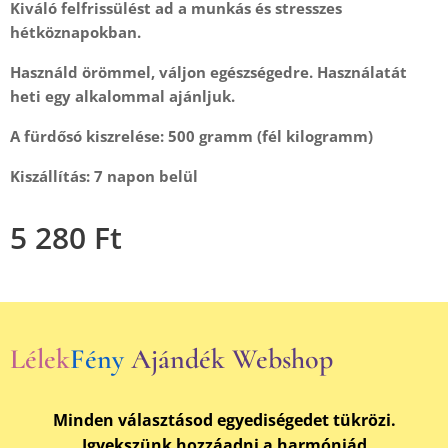
Kiváló felfrissülést ad a munkás és stresszes
hétköznapokban.
Használd örömmel, váljon egészségedre. Használatát
heti egy alkalommal ajánljuk.
A fürdősó kiszrelése: 500 gramm (fél kilogramm)
Kiszállítás: 7 napon belül
5 280
Ft
Lélek
Fény
Ajándék Webshop
Minden választásod egyediségedet tükrözi.
Igyekszünk hozzáadni a harmóniád