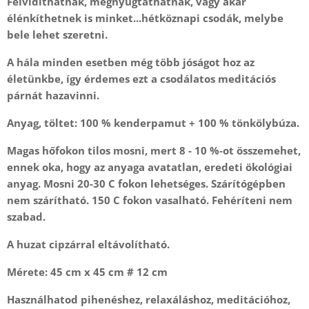
Felvidíthatnak, megnyugtathatnak, vagy akár
élénkíthetnek is minket...hétköznapi csodák, melybe
bele lehet szeretni.
A hála minden esetben még több jóságot hoz az
életünkbe, így érdemes ezt a csodálatos meditációs
párnát hazavinni.
Anyag, töltet: 100 % kenderpamut + 100 % tönkölybúza.
Magas hőfokon tilos mosni, mert 8 - 10 %-ot összemehet,
ennek oka, hogy az anyaga avatatlan, eredeti ökológiai
anyag. Mosni 20-30 C fokon lehetséges. Szárítógépben
nem szárítható. 150 C fokon vasalható. Fehéríteni nem
szabad.
A huzat cipzárral eltávolítható.
Mérete: 45 cm x 45 cm # 12 cm
Használhatod pihenéshez, relaxáláshoz, meditációhoz,