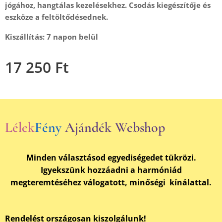
jógához, hangtálas kezelésekhez. Csodás kiegészítője és
eszköze a feltöltődésednek.
Kiszállítás: 7 napon belül
17 250
Ft
Lélek
Fény
Ajándék Webshop
Minden választásod egyediségedet tükrözi.
Igyekszünk hozzáadni a harmóniád
megteremtéséhez válogatott, minőségi kínálattal.
Rendelést országosan kiszolgálunk!