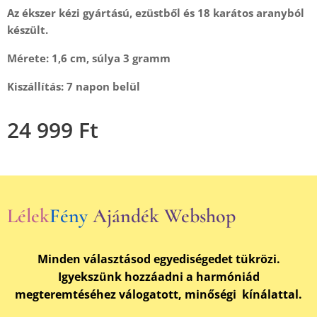
Az ékszer kézi gyártású, ezüstből és 18 karátos aranyból
készült.
Mérete: 1,6 cm, súlya 3 gramm
Kiszállítás: 7 napon belül
24 999
Ft
Lélek
Fény
Ajándék Webshop
Minden választásod egyediségedet tükrözi.
Igyekszünk hozzáadni a harmóniád
megteremtéséhez válogatott, minőségi kínálattal.