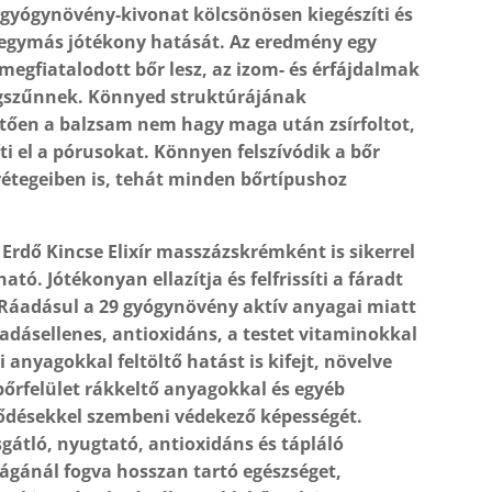
 gyógynövény-kivonat kölcsönösen kiegészíti és
i egymás jótékony hatását. Az eredmény egy
 megfiatalodott bőr lesz, az izom- és érfájdalmak
gszűnnek. Könnyed struktúrájának
ően a balzsam nem hagy maga után zsírfoltot,
i el a pórusokat. Könnyen felszívódik a bőr
étegeiben is, tehát minden bőrtípushoz
 Erdő Kincse Elixír masszázskrémként is sikerrel
tó. Jótékonyan ellazítja és felfrissíti a fáradt
Ráadásul a 29 gyógynövény aktív anyagai miatt
ladásellenes, antioxidáns, a testet vitaminokkal
i anyagokkal feltöltő hatást is kifejt, növelve
 bőrfelület rákkeltő anyagokkal és egyéb
ődésekkel szembeni védekező képességét.
gátló, nyugtató, antioxidáns és tápláló
ágánál fogva hosszan tartó egészséget,