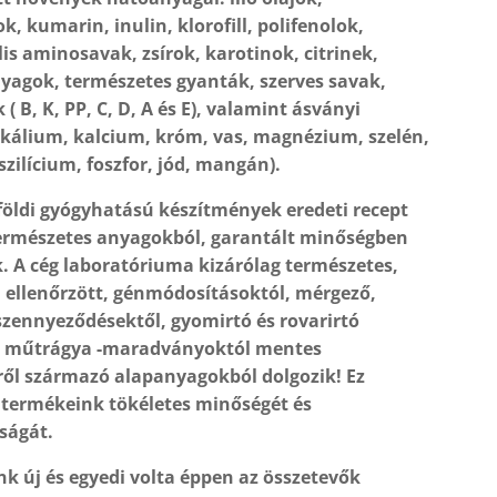
k, kumarin, inulin, klorofill, polifenolok,
lis aminosavak, zsírok, karotinok, citrinek,
yagok, természetes gyanták, szerves savak,
( B, K, PP, C, D, A és E), valamint ásványi
kálium, kalcium, króm, vas, magnézium, szelén,
 szilícium, foszfor, jód, mangán).
földi gyógyhatású készítmények eredeti recept
természetes anyagokból, garantált minőségben
. A cég laboratóriuma kizárólag természetes,
ellenőrzött, génmódosításoktól, mérgező,
szennyeződésektől, gyomirtó és rovarirtó
l, műtrágya -maradványoktól mentes
ről származó alapanyagokból dolgozik! Ez
a termékeink tökéletes minőségét és
ságát.
k új és egyedi volta éppen az összetevők