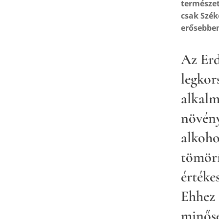
természet
csak Szék
erősebben
Az Erd
legkor
alkalm
növény
alkoho
tömörí
értéke
Ehhez 
minősé