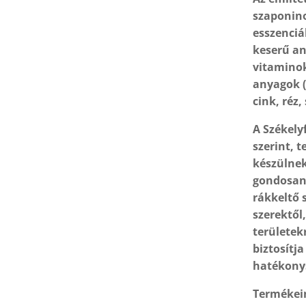
szaponino
esszenciá
keserű an
vitaminok 
anyagok (
cink, réz,
A Székely
szerint, 
készülnek
gondosan 
rákkeltő 
szerektő
területek
biztosítj
hatékony
Termékein