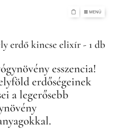
MENÜ
ly erdő kincse elixír - 1 db
yógynövény esszencia!
elyföld erdőségeinek
sei a legerősebb
ynövény
anyagokkal.