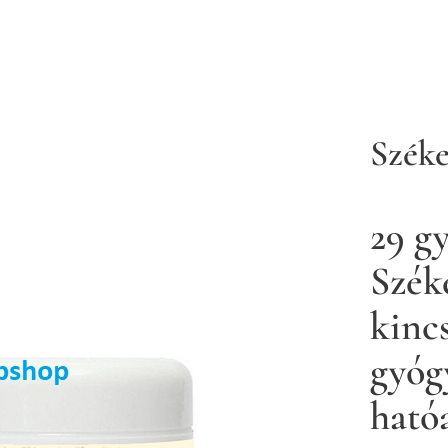
Széke
29 g
Szék
kinc
gyóg
ható