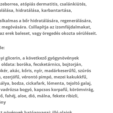
zeborrea, atópiás dermatitis, csalánkiütés,
plálása, hidratálása, karbantartása,
alkalmas a bőr hidratálására, regenerálására,
 megóvására. Csillapítja az izomfájdalmakat,
 az erek baleset, vagy öregedés okozta sérüléseit.
le:
nyi glicerin, a következő gyógynövények
 oldata: boróka, fecsketárnics, bojtorján,
kér, akác, kőris, nyír, madárkeserűfű, szúrós
s, ezerjófű, vérontó pimpó, mezei kakukkfű,
álya, bodza, cickafark, lómenta, tejoltó galaj,
 vadrózsa bogyó, kapcsos korpafű, körömvirág,
ő, fahéj, aloe, dió, málna, fekete ribizli,
ény
tt növények hatóanyagai: illó olajok,