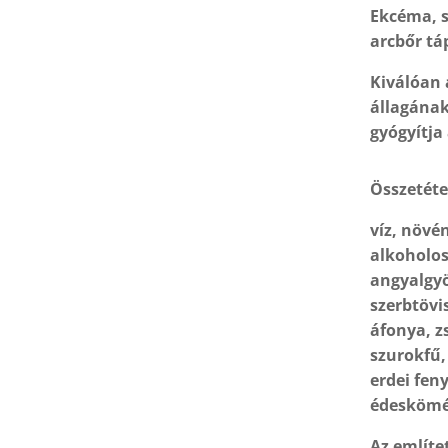
Ekcéma, s
arcbőr tá
Kiválóan 
állagának
gyógyítja
Összetéte
víz, növé
alkoholos
angyalgyö
szerbtövi
áfonya, zs
szurokfű,
erdei feny
édesköm
Az említe