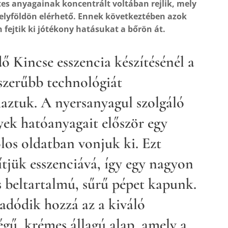
es anyagainak koncentrált voltában rejlik, mely
elyföldön elérhető. Ennek következtében azok
 fejtik ki jótékony hatásukat a bőrön át.
ő Kincse esszencia készítésénél a
szerűbb technológiát
aztuk. A nyersanyagul szolgáló
ek hatóanyagait először egy
los oldatban vonjuk ki. Ezt
tjük esszenciává, így egy nagyon
s beltartalmú, sűrű pépet kapunk.
adódik hozzá az a kiváló
gű, krémes állagú alap, amely a