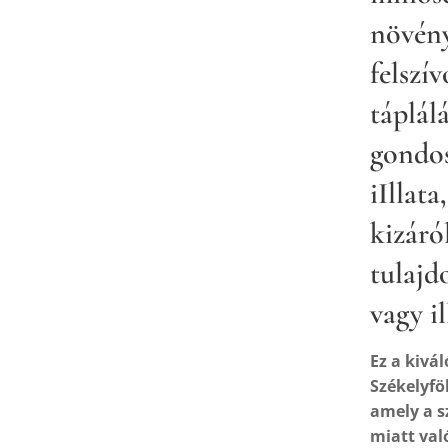
növény
felszí
táplálá
gondos
iIllata
kizáró
tulajd
vagy i
Ez a kivá
Székelyfö
amely a s
miatt val