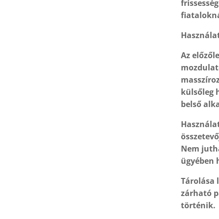
frissessé
fiatalokn
Használat
Az előzől
mozdulato
masszíroz
külsőleg
belső alk
Használat
összetevő
Nem jutha
ügyében 
Tárolása 
zárható p
történik.