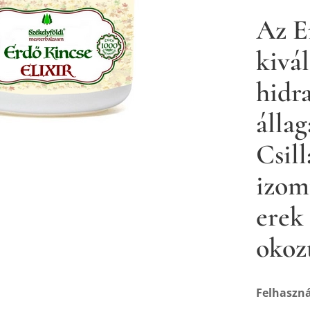
Az E
kivá
hidra
álla
Csill
izom
erek
okozt
Felhaszná