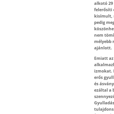
alkotó 29
felerősít
kisímult,
pedig me
köszönhet
nem tömít
mélyebb r
ajánlott.
Emiatt az
alkalmazha
izmokat. 
erős gyul
és ásvány
ezáltal a
szennyez
Gyulladás
tulajdons