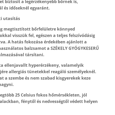
get biztosít a legérzékenyebb bőrnek is,
ál és időseknél egyaránt.
i utasítás
eg megtisztított bőrfelületre könnyed
kkal visszük fel, egészen a teljes felszívódásig
va. A hatás fokozása érdekében ajánlott a
 használatos balzsamot a SZÉKELY GYÓGYKESERŰ
almazásával társítani.
a ellenjavallt hyperérzékeny, valamelyik
jére allergiás tünetekkel reagáló személyeknél.
t a szembe és nem szabad kisgyerekek keze
hagyni.
legtöbb 25 Celsius fokos hőmérsékleten, jól
alackban, fénytől és nedvességtől védett helyen