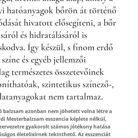
i hatóanyagok bőrön át történő
vódását hivatott elősegíteni, a bőr
sáról és hidratálásáról is
kodva. Így készül, s finom erdő
, színe és egyéb jellemzői
lag természetes összetevőinek
oníthatóak, szintetikus színező-,
llatanyagokat nem tartalmaz.
ló balzsam azonban nem jöhetett volna létre a
ldi Mesterbalzsam esszencia képlete nélkül,
zervezetre gyakorolt számos jótékony hatása
óságos életelixírnek tekinthető. Az esszenciát