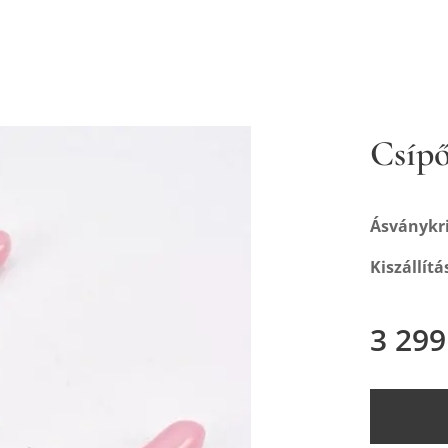
Csíp
Ásványkri
Kiszállítá
3 299