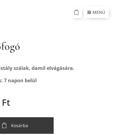
MENÜ
őfogó
stály szálak, damil elvágására.
s: 7 napon belül
Ft
Kosárba