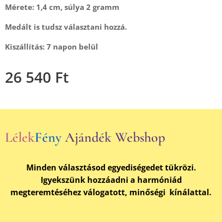
Mérete: 1,4 cm, súlya 2 gramm
Medált is tudsz választani hozzá.
Kiszállítás: 7 napon belül
26 540
Ft
Lélek
Fény
Ajándék Webshop
Minden választásod egyediségedet tükrözi.
Igyekszünk hozzáadni a harmóniád
megteremtéséhez válogatott, minőségi kínálattal.