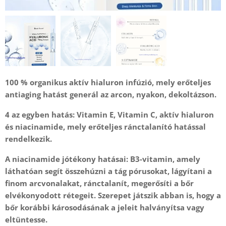
100 % organikus aktív hialuron infúzió, mely erőteljes
antiaging hatást generál az arcon, nyakon, dekoltázson.
4 az egyben hatás: Vitamin E, Vitamin C, aktív hialuron
és niacinamide, mely erőteljes ránctalanító hatással
rendelkezik.
A niacinamide jótékony hatásai:
B3-vitamin, amely
láthatóan segít összehúzni a tág pórusokat, lágyítani a
finom arcvonalakat, ránctalanít, megerősíti a bőr
elvékonyodott rétegeit. Szerepet játszik abban is, hogy a
bőr korábbi károsodásának a jeleit halványítsa vagy
eltüntesse.