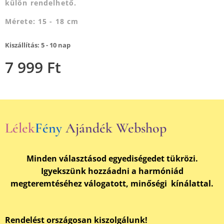
külön rendelhető.
Mérete: 15 - 18 cm
Kiszállítás: 5 - 10 nap
7 999
Ft
Lélek
Fény
Ajándék Webshop
Minden választásod egyediségedet tükrözi.
Igyekszünk hozzáadni a harmóniád
megteremtéséhez válogatott, minőségi kínálattal.
Rendelést országosan kiszolgálunk!