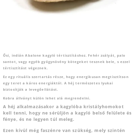
Ősi, indián Abalone kagyló tértisztításhoz. Fehér zsályát, palo
santot, vagy egyéb gyógynövény kötegeket tesznek bele, s ezzel
tértisztítást végeznek.
Ez egy rituális szertartás része, hogy energikusan megtisztítson
egy teret a káros energiáktól. A héj természetes lyukai
biztosítják a levegőellátást.
Kobra állványt külön lehet alá megrendelni.
A héj alkalmazásakor a kagylóba kristályhomokot
kell tenni, hogy ne sérüljön a kagyló belső felülete és
fénye, és ne legyen túl meleg.
Ezen kívül még faszénre van szükség, mely szintén